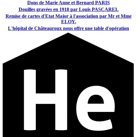
Dons de Marie Anne et Bernard PARIS
Douilles gravées en 1918 par Louis PASCAREL
Remise de cartes d'Etat Major à l'association par Mr et Mme
ELOY.
L'hôpital de Châteauroux nous offre une table d'opération