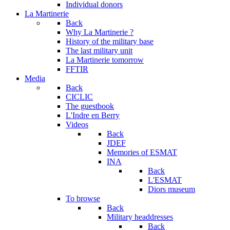
Individual donors
La Martinerie
Back
Why La Martinerie ?
History of the military base
The last military unit
La Martinerie tomorrow
FFTIR
Media
Back
CICLIC
The guestbook
L'Indre en Berry
Videos
Back
JDEF
Memories of ESMAT
INA
Back
L'ESMAT
Diors museum
To browse
Back
Military headdresses
Back