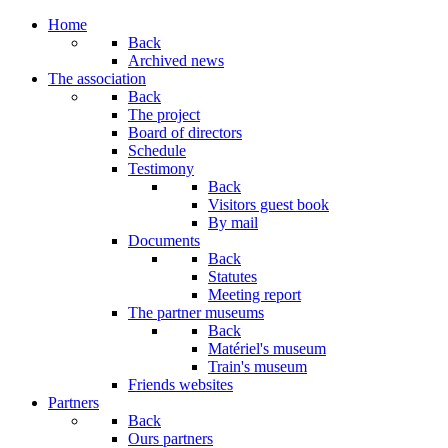
Home
Back
Archived news
The association
Back
The project
Board of directors
Schedule
Testimony
Back
Visitors guest book
By mail
Documents
Back
Statutes
Meeting report
The partner museums
Back
Matériel's museum
Train's museum
Friends websites
Partners
Back
Ours partners