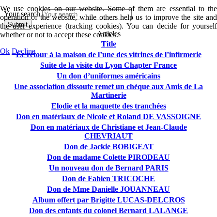
We use cookies on our website. Some of them are essential to the
Your search
operation of the website, while others help us to improve the site and
Submit
the user experience (tracking cookies). You can decide for yourself
Articles
whether or not to accept these cookies.
Title
Ok
Decline
Le retour à la maison de l’une des vitrines de l’infirmerie
Suite de la visite du Lyon Chapter France
Un don d’uniformes américains
Une association dissoute remet un chèque aux Amis de La
Martinerie
Elodie et la maquette des tranchées
Don en matériaux de Nicole et Roland DE VASSOIGNE
Don en matériaux de Christiane et Jean-Claude
CHEVRIAUT
Don de Jackie BOBIGEAT
Don de madame Colette PIRODEAU
Un nouveau don de Bernard PARIS
Don de Fabien TRICOCHE
Don de Mme Danielle JOUANNEAU
Album offert par Brigitte LUCAS-DELCROS
Don des enfants du colonel Bernard LALANGE