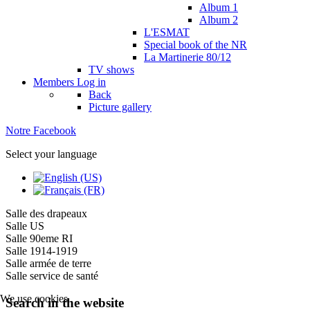
Album 1
Album 2
L'ESMAT
Special book of the NR
La Martinerie 80/12
TV shows
Members
Log in
Back
Picture gallery
Notre Facebook
Select your language
Salle des drapeaux
Salle US
Salle 90eme RI
Salle 1914-1919
Salle armée de terre
Salle service de santé
We use cookies
Search in the website