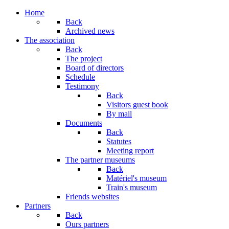
Home
Back
Archived news
The association
Back
The project
Board of directors
Schedule
Testimony
Back
Visitors guest book
By mail
Documents
Back
Statutes
Meeting report
The partner museums
Back
Matériel's museum
Train's museum
Friends websites
Partners
Back
Ours partners