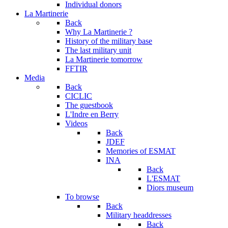
Individual donors
La Martinerie
Back
Why La Martinerie ?
History of the military base
The last military unit
La Martinerie tomorrow
FFTIR
Media
Back
CICLIC
The guestbook
L'Indre en Berry
Videos
Back
JDEF
Memories of ESMAT
INA
Back
L'ESMAT
Diors museum
To browse
Back
Military headdresses
Back