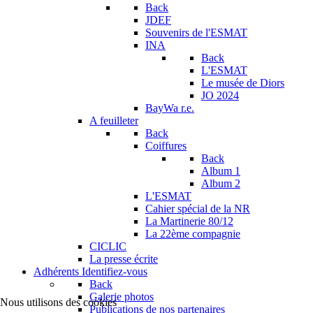
Back
JDEF
Souvenirs de l'ESMAT
INA
Back
L'ESMAT
Le musée de Diors
JO 2024
BayWa r.e.
A feuilleter
Back
Coiffures
Back
Album 1
Album 2
L'ESMAT
Cahier spécial de la NR
La Martinerie 80/12
La 22ème compagnie
CICLIC
La presse écrite
Adhérents
Identifiez-vous
Back
Galerie photos
Nous utilisons des cookies
Publications de nos partenaires