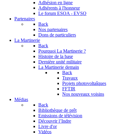
Adhésion en ligne
Adhérents à l'honneur
Le forum
ESOA - EVSO
Partenaires
Back
Nos partenaires
Dons de particuliers
La Martinerie
Back
Pourquoi La Martinerie ?
Histoire de la base
Dernière unité militaire
La Martinerie demain
Back
Travaux
Projets photovoltaîques
FFTIR
Nos nouveaux voisins
Médias
Back
Bibliothèque de prêt
Emissions de télévision
Découvrir l’Indre
Livre d'or
Vidéos