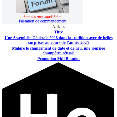
+++
dernier sujet +++
Passation de commandement
Articles
Titre
Une Assemblée Générale 2026 dans la tradition avec de belles
surprises au cours de l’année 2025
Malgré le changement de date et de lieu, une journée
champêtre réussie
Promotion Mdl Bouniot