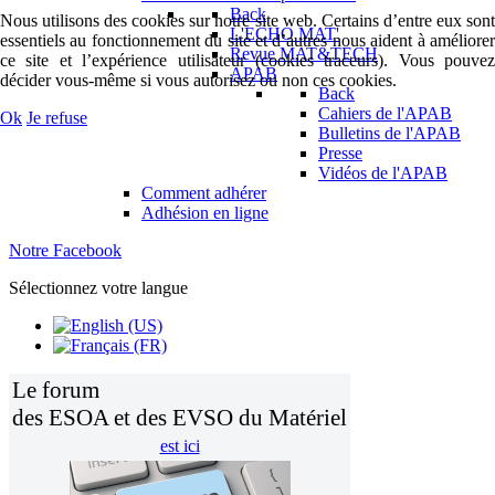
Back
Nous utilisons des cookies sur notre site web. Certains d’entre eux sont
L'ECHO MAT'
essentiels au fonctionnement du site et d’autres nous aident à améliorer
Revue MAT&TECH
ce site et l’expérience utilisateur (cookies traceurs). Vous pouvez
APAB
décider vous-même si vous autorisez ou non ces cookies.
Back
Cahiers de l'APAB
Ok
Je refuse
Bulletins de l'APAB
Presse
Vidéos de l'APAB
Comment adhérer
Adhésion en ligne
Notre Facebook
Sélectionnez votre langue
Le forum
des ESOA et des EVSO du Matériel
est ici