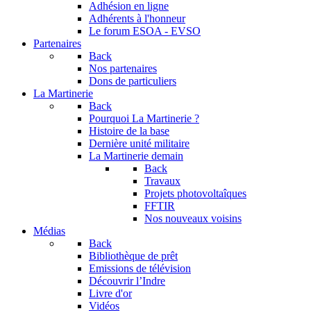
Adhésion en ligne
Adhérents à l'honneur
Le forum
ESOA - EVSO
Partenaires
Back
Nos partenaires
Dons de particuliers
La Martinerie
Back
Pourquoi La Martinerie ?
Histoire de la base
Dernière unité militaire
La Martinerie demain
Back
Travaux
Projets photovoltaîques
FFTIR
Nos nouveaux voisins
Médias
Back
Bibliothèque de prêt
Emissions de télévision
Découvrir l’Indre
Livre d'or
Vidéos