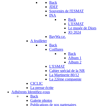
Back
JDEF
Souvenirs de l'ESMAT
INA
Back
L'ESMAT
Le musée de Diors
JO 2024
BayWa r.e.
A feuilleter
Back
Coiffures
Back
Album 1
Album 2
L'ESMAT
Cahier spécial de la NR
La Martinerie 80/12
La 22ème compagnie
CICLIC
La presse écrite
Adhérents
Identifiez-vous
Back
Galerie photos
Publications de nos partenaires