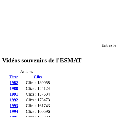
Entrez le
Vidéos souvenirs de l'ESMAT
Articles
Titre
Clics
1982
Clics : 180958
1988
Clics : 154124
1991
Clics : 137534
1992
Clics : 173473
1993
Clics : 161743
1994
Clics : 160596