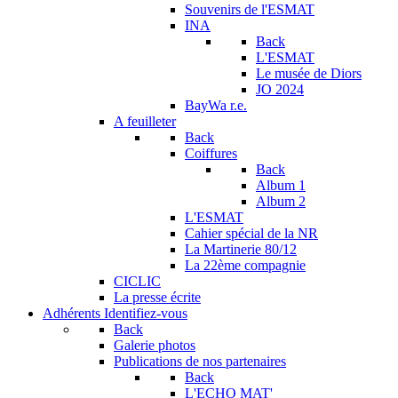
Souvenirs de l'ESMAT
INA
Back
L'ESMAT
Le musée de Diors
JO 2024
BayWa r.e.
A feuilleter
Back
Coiffures
Back
Album 1
Album 2
L'ESMAT
Cahier spécial de la NR
La Martinerie 80/12
La 22ème compagnie
CICLIC
La presse écrite
Adhérents
Identifiez-vous
Back
Galerie photos
Publications de nos partenaires
Back
L'ECHO MAT'