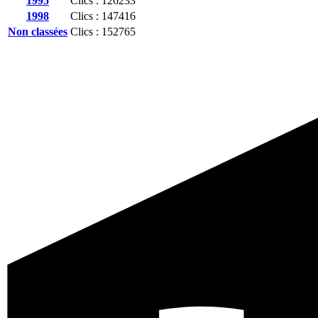
1995
Clics : 126233
1998
Clics : 147416
Non classées
Clics : 152765