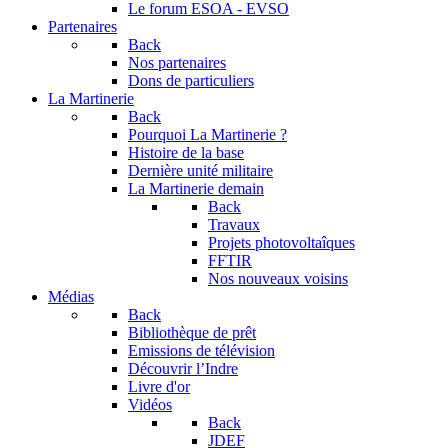
Le forum
ESOA - EVSO
Partenaires
Back
Nos partenaires
Dons de particuliers
La Martinerie
Back
Pourquoi La Martinerie ?
Histoire de la base
Dernière unité militaire
La Martinerie demain
Back
Travaux
Projets photovoltaîques
FFTIR
Nos nouveaux voisins
Médias
Back
Bibliothèque de prêt
Emissions de télévision
Découvrir l’Indre
Livre d'or
Vidéos
Back
JDEF