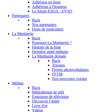
Adhésion en ligne
Adhérents à l'honneur
Le forum
ESOA - EVSO
Partenaires
Back
Nos partenaires
Dons de particuliers
La Martinerie
Back
Pourquoi La Martinerie ?
Histoire de la base
Dernière unité militaire
La Martinerie demain
Back
Travaux
Projets photovoltaîques
FFTIR
Nos nouveaux voisins
Médias
Back
Bibliothèque de prêt
Emissions de télévision
Découvrir l’Indre
Livre d'or
Vidéos