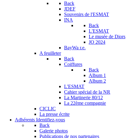
Back
JDEF
Souvenirs de l'ESMAT
INA
Back
L'ESMAT
Le musée de Diors
JO 2024
BayWa r.e.
A feuilleter
Back
Coiffures
Back
Album 1
Album 2
L'ESMAT
Cahier spécial de la NR
La Martinerie 80/12
La 22ème compagnie
CICLIC
La presse écrite
Adhérents
Identifiez-vous
Back
Galerie photos
Publications de nos partenaires