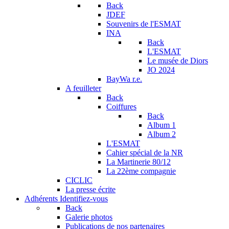
Back
JDEF
Souvenirs de l'ESMAT
INA
Back
L'ESMAT
Le musée de Diors
JO 2024
BayWa r.e.
A feuilleter
Back
Coiffures
Back
Album 1
Album 2
L'ESMAT
Cahier spécial de la NR
La Martinerie 80/12
La 22ème compagnie
CICLIC
La presse écrite
Adhérents
Identifiez-vous
Back
Galerie photos
Publications de nos partenaires