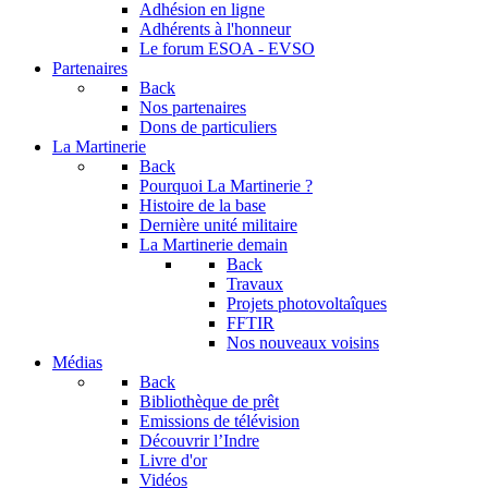
Adhésion en ligne
Adhérents à l'honneur
Le forum
ESOA - EVSO
Partenaires
Back
Nos partenaires
Dons de particuliers
La Martinerie
Back
Pourquoi La Martinerie ?
Histoire de la base
Dernière unité militaire
La Martinerie demain
Back
Travaux
Projets photovoltaîques
FFTIR
Nos nouveaux voisins
Médias
Back
Bibliothèque de prêt
Emissions de télévision
Découvrir l’Indre
Livre d'or
Vidéos