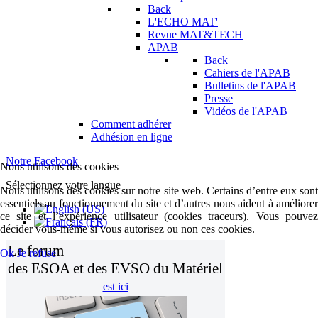
Back
L'ECHO MAT'
Revue MAT&TECH
APAB
Back
Cahiers de l'APAB
Bulletins de l'APAB
Presse
Vidéos de l'APAB
Comment adhérer
Adhésion en ligne
Notre Facebook
Nous utilisons des cookies
Sélectionnez votre langue
Nous utilisons des cookies sur notre site web. Certains d’entre eux sont
essentiels au fonctionnement du site et d’autres nous aident à améliorer
ce site et l’expérience utilisateur (cookies traceurs). Vous pouvez
décider vous-même si vous autorisez ou non ces cookies.
Le forum
Ok
Je refuse
des ESOA et des EVSO du Matériel
est ici