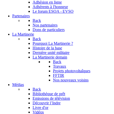
Adhésion en ligne
Adhérents à l'honneur
Le forum
ESOA - EVSO
Partenaires
Back
Nos partenaires
Dons de particuliers
La Martinerie
Back
Pourquoi La Martinerie ?
Histoire de la base
Dernière unité militaire
La Martinerie demain
Back
Travaux
Projets photovoltaîques
FFTIR
Nos nouveaux voisins
Médias
Back
Bibliothèque de prêt
Emissions de télévision
Découvrir l’Indre
Livre d'or
Vidéos