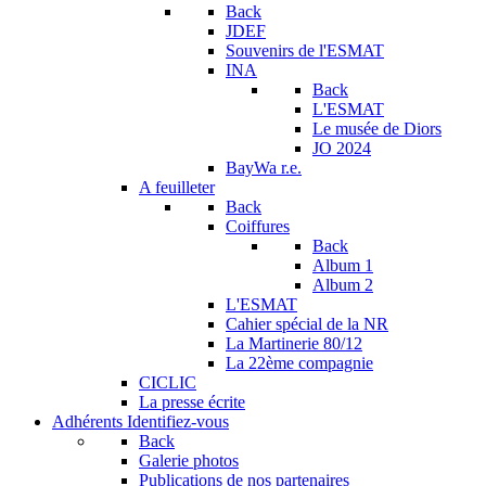
Back
JDEF
Souvenirs de l'ESMAT
INA
Back
L'ESMAT
Le musée de Diors
JO 2024
BayWa r.e.
A feuilleter
Back
Coiffures
Back
Album 1
Album 2
L'ESMAT
Cahier spécial de la NR
La Martinerie 80/12
La 22ème compagnie
CICLIC
La presse écrite
Adhérents
Identifiez-vous
Back
Galerie photos
Publications de nos partenaires