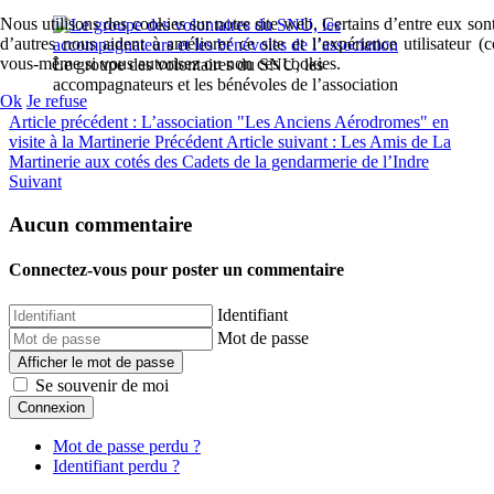
Nous utilisons des cookies sur notre site web. Certains d’entre eux sont
d’autres nous aident à améliorer ce site et l’expérience utilisateur 
vous-même si vous autorisez ou non ces cookies.
Le groupe des volontaires du SNU, les
accompagnateurs et les bénévoles de l’association
Ok
Je refuse
Article précédent : L’association "Les Anciens Aérodromes" en
visite à la Martinerie
Précédent
Article suivant : Les Amis de La
Martinerie aux cotés des Cadets de la gendarmerie de l’Indre
Suivant
Aucun commentaire
Connectez-vous pour poster un commentaire
Identifiant
Mot de passe
Afficher le mot de passe
Se souvenir de moi
Connexion
Mot de passe perdu ?
Identifiant perdu ?