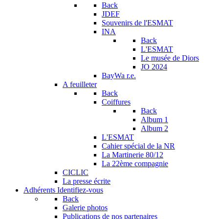
Back
JDEF
Souvenirs de l'ESMAT
INA
Back
L'ESMAT
Le musée de Diors
JO 2024
BayWa r.e.
A feuilleter
Back
Coiffures
Back
Album 1
Album 2
L'ESMAT
Cahier spécial de la NR
La Martinerie 80/12
La 22ème compagnie
CICLIC
La presse écrite
Adhérents
Identifiez-vous
Back
Galerie photos
Publications de nos partenaires