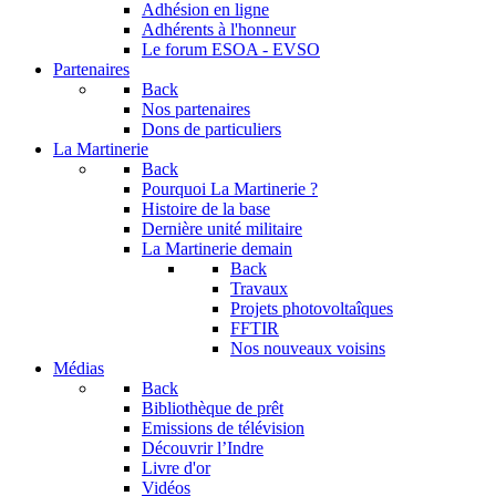
Adhésion en ligne
Adhérents à l'honneur
Le forum
ESOA - EVSO
Partenaires
Back
Nos partenaires
Dons de particuliers
La Martinerie
Back
Pourquoi La Martinerie ?
Histoire de la base
Dernière unité militaire
La Martinerie demain
Back
Travaux
Projets photovoltaîques
FFTIR
Nos nouveaux voisins
Médias
Back
Bibliothèque de prêt
Emissions de télévision
Découvrir l’Indre
Livre d'or
Vidéos