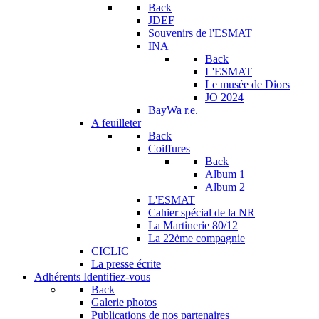
Back
JDEF
Souvenirs de l'ESMAT
INA
Back
L'ESMAT
Le musée de Diors
JO 2024
BayWa r.e.
A feuilleter
Back
Coiffures
Back
Album 1
Album 2
L'ESMAT
Cahier spécial de la NR
La Martinerie 80/12
La 22ème compagnie
CICLIC
La presse écrite
Adhérents
Identifiez-vous
Back
Galerie photos
Publications de nos partenaires