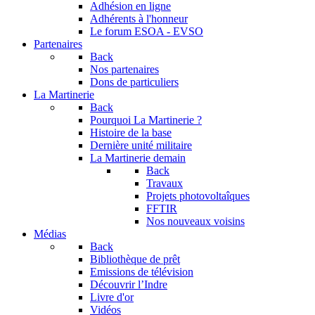
Adhésion en ligne
Adhérents à l'honneur
Le forum
ESOA - EVSO
Partenaires
Back
Nos partenaires
Dons de particuliers
La Martinerie
Back
Pourquoi La Martinerie ?
Histoire de la base
Dernière unité militaire
La Martinerie demain
Back
Travaux
Projets photovoltaîques
FFTIR
Nos nouveaux voisins
Médias
Back
Bibliothèque de prêt
Emissions de télévision
Découvrir l’Indre
Livre d'or
Vidéos