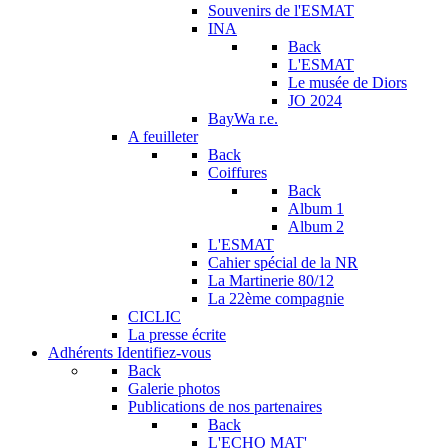
Souvenirs de l'ESMAT
INA
Back
L'ESMAT
Le musée de Diors
JO 2024
BayWa r.e.
A feuilleter
Back
Coiffures
Back
Album 1
Album 2
L'ESMAT
Cahier spécial de la NR
La Martinerie 80/12
La 22ème compagnie
CICLIC
La presse écrite
Adhérents
Identifiez-vous
Back
Galerie photos
Publications de nos partenaires
Back
L'ECHO MAT'