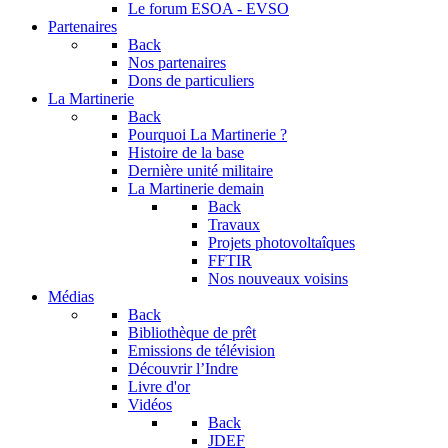
Le forum
ESOA - EVSO
Partenaires
Back
Nos partenaires
Dons de particuliers
La Martinerie
Back
Pourquoi La Martinerie ?
Histoire de la base
Dernière unité militaire
La Martinerie demain
Back
Travaux
Projets photovoltaîques
FFTIR
Nos nouveaux voisins
Médias
Back
Bibliothèque de prêt
Emissions de télévision
Découvrir l’Indre
Livre d'or
Vidéos
Back
JDEF