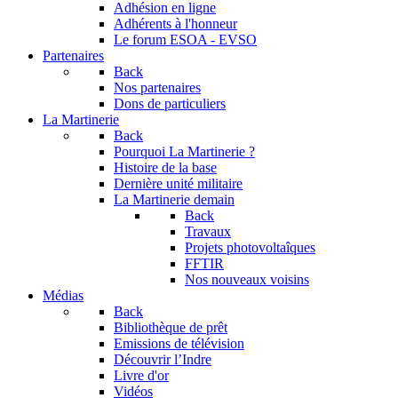
Adhésion en ligne
Adhérents à l'honneur
Le forum
ESOA - EVSO
Partenaires
Back
Nos partenaires
Dons de particuliers
La Martinerie
Back
Pourquoi La Martinerie ?
Histoire de la base
Dernière unité militaire
La Martinerie demain
Back
Travaux
Projets photovoltaîques
FFTIR
Nos nouveaux voisins
Médias
Back
Bibliothèque de prêt
Emissions de télévision
Découvrir l’Indre
Livre d'or
Vidéos