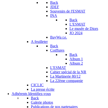
Back
JDEF
Souvenirs de l'ESMAT
INA
Back
L'ESMAT
Le musée de Diors
JO 2024
BayWa r.e.
A feuilleter
Back
Coiffures
Back
Album 1
Album 2
L'ESMAT
Cahier spécial de la NR
La Martinerie 80/12
La 22ème compagnie
CICLIC
La presse écrite
Adhérents
Identifiez-vous
Back
Galerie photos
Publications de nos partenaires