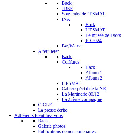
Back
JDEF
Souvenirs de l'ESMAT
INA
Back
L'ESMAT
Le musée de Diors
JO 2024
BayWa r.e.
A feuilleter
Back
Coiffures
Back
Album 1
Album 2
L'ESMAT
Cahier spécial de la NR
La Martinerie 80/12
La 22ème compagnie
CICLIC
La presse écrite
Adhérents
Identifiez-vous
Back
Galerie photos
Publications de nos partenaires