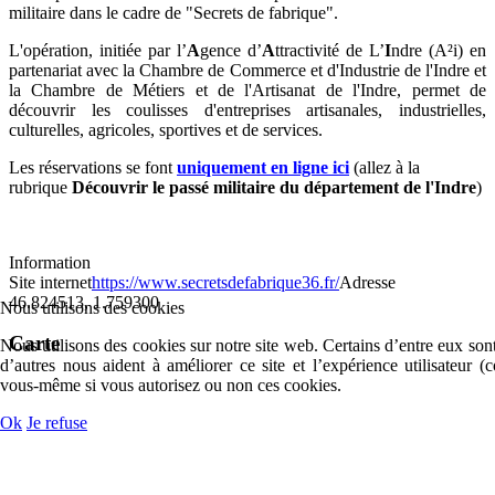
militaire dans le cadre de "Secrets de fabrique".
L'opération, initiée par l’
A
gence d’
A
ttractivité de L’
I
ndre (A²i) en
partenariat avec la Chambre de Commerce et d'Industrie de l'Indre et
la Chambre de Métiers et de l'Artisanat de l'Indre, permet de
découvrir les coulisses d'entreprises artisanales, industrielles,
culturelles, agricoles, sportives et de services.
Les réservations se font
uniquement en ligne ici
(allez à la
rubrique
Découvrir le passé militaire du département de l'Indre
)
Information
Site internet
https://www.secretsdefabrique36.fr/
Adresse
46.824513, 1.759300
Nous utilisons des cookies
Carte
Nous utilisons des cookies sur notre site web. Certains d’entre eux sont
d’autres nous aident à améliorer ce site et l’expérience utilisateur 
vous-même si vous autorisez ou non ces cookies.
Ok
Je refuse