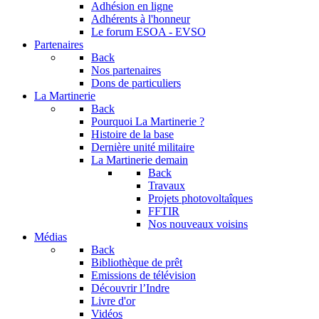
Adhésion en ligne
Adhérents à l'honneur
Le forum
ESOA - EVSO
Partenaires
Back
Nos partenaires
Dons de particuliers
La Martinerie
Back
Pourquoi La Martinerie ?
Histoire de la base
Dernière unité militaire
La Martinerie demain
Back
Travaux
Projets photovoltaîques
FFTIR
Nos nouveaux voisins
Médias
Back
Bibliothèque de prêt
Emissions de télévision
Découvrir l’Indre
Livre d'or
Vidéos