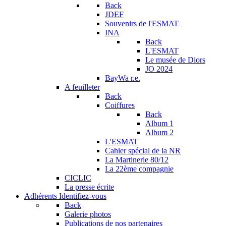
Back
JDEF
Souvenirs de l'ESMAT
INA
Back
L'ESMAT
Le musée de Diors
JO 2024
BayWa r.e.
A feuilleter
Back
Coiffures
Back
Album 1
Album 2
L'ESMAT
Cahier spécial de la NR
La Martinerie 80/12
La 22ème compagnie
CICLIC
La presse écrite
Adhérents
Identifiez-vous
Back
Galerie photos
Publications de nos partenaires