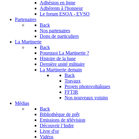
Adhésion en ligne
Adhérents à l'honneur
Le forum
ESOA - EVSO
Partenaires
Back
Nos partenaires
Dons de particuliers
La Martinerie
Back
Pourquoi La Martinerie ?
Histoire de la base
Dernière unité militaire
La Martinerie demain
Back
Travaux
Projets photovoltaîques
FFTIR
Nos nouveaux voisins
Médias
Back
Bibliothèque de prêt
Emissions de télévision
Découvrir l’Indre
Livre d'or
Vidéos