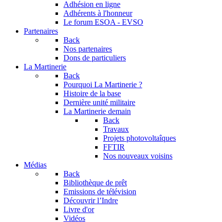
Adhésion en ligne
Adhérents à l'honneur
Le forum
ESOA - EVSO
Partenaires
Back
Nos partenaires
Dons de particuliers
La Martinerie
Back
Pourquoi La Martinerie ?
Histoire de la base
Dernière unité militaire
La Martinerie demain
Back
Travaux
Projets photovoltaîques
FFTIR
Nos nouveaux voisins
Médias
Back
Bibliothèque de prêt
Emissions de télévision
Découvrir l’Indre
Livre d'or
Vidéos