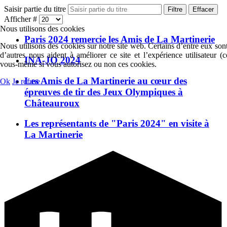
Saisir partie du titre
Filtre
Effacer
Afficher #
Nous utilisons des cookies
Paris 2024 remercie les Amis de La Martinerie
Nous utilisons des cookies sur notre site web. Certains d’entre eux sont
d’autres nous aident à améliorer ce site et l’expérience utilisateur 
INA-JO 2024
vous-même si vous autorisez ou non ces cookies.
Les Amis de La Martinerie au cœur des
Ok
Je refuse
épreuves de tir des Jeux Olympiques à
Châteauroux
Les représentants de "Paris 2024" en visite à
La Martinerie