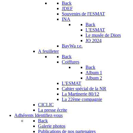
Back
JDEF
Souvenirs de l'ESMAT
INA
Back
L'ESMAT
Le musée de Diors
JO 2024
BayWa r.e.
A feuilleter
Back
Coiffures
Back
Album 1
Album 2
L'ESMAT
Cahier spécial de la NR
La Martinerie 80/12
La 22ème compagnie
CICLIC
La presse écrite
Adhérents
Identifiez-vous
Back
Galerie photos
Publications de nos partenaires