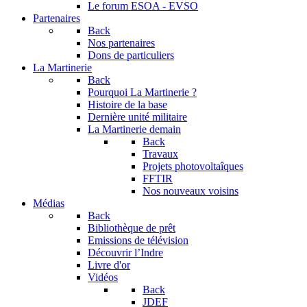
Le forum
ESOA - EVSO
Partenaires
Back
Nos partenaires
Dons de particuliers
La Martinerie
Back
Pourquoi La Martinerie ?
Histoire de la base
Dernière unité militaire
La Martinerie demain
Back
Travaux
Projets photovoltaîques
FFTIR
Nos nouveaux voisins
Médias
Back
Bibliothèque de prêt
Emissions de télévision
Découvrir l’Indre
Livre d'or
Vidéos
Back
JDEF