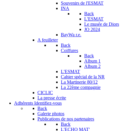
Souvenirs de l'ESMAT
INA
Back
L'ESMAT
Le musée de Diors
JO 2024
BayWa r.e.
A feuilleter
Back
Coiffures
Back
Album 1
Album 2
L'ESMAT
Cahier spécial de la NR
La Martinerie 80/12
La 22ème compagnie
CICLIC
La presse écrite
Adhérents
Identifiez-vous
Back
Galerie photos
Publications de nos partenaires
Back
L'ECHO MAT'