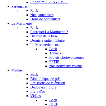
Le forum
ESOA - EVSO
Partenaires
Back
Nos partenaires
Dons de particuliers
La Martinerie
Back
Pourquoi La Martinerie ?
Histoire de la base
Dernière unité militaire
La Martinerie demain
Back
Travaux
Projets photovoltaîques
FFTIR
Nos nouveaux voisins
Médias
Back
Bibliothèque de prêt
Emissions de télévision
Découvrir l’Indre
Livre d'or
Vidéos
Back
JDEF