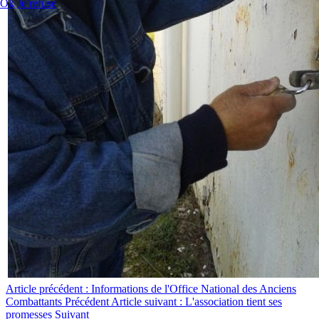
Ok
Je refuse
Article précédent : Informations de l'Office National des Anciens
Combattants
Précédent
Article suivant : L'association tient ses
promesses
Suivant