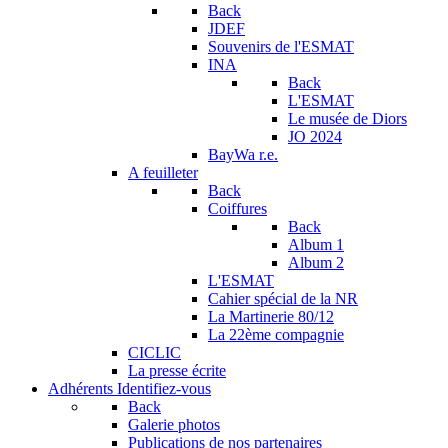
Back
JDEF
Souvenirs de l'ESMAT
INA
Back
L'ESMAT
Le musée de Diors
JO 2024
BayWa r.e.
A feuilleter
Back
Coiffures
Back
Album 1
Album 2
L'ESMAT
Cahier spécial de la NR
La Martinerie 80/12
La 22ème compagnie
CICLIC
La presse écrite
Adhérents
Identifiez-vous
Back
Galerie photos
Publications de nos partenaires