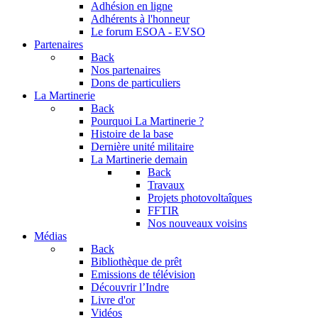
Adhésion en ligne
Adhérents à l'honneur
Le forum
ESOA - EVSO
Partenaires
Back
Nos partenaires
Dons de particuliers
La Martinerie
Back
Pourquoi La Martinerie ?
Histoire de la base
Dernière unité militaire
La Martinerie demain
Back
Travaux
Projets photovoltaîques
FFTIR
Nos nouveaux voisins
Médias
Back
Bibliothèque de prêt
Emissions de télévision
Découvrir l’Indre
Livre d'or
Vidéos