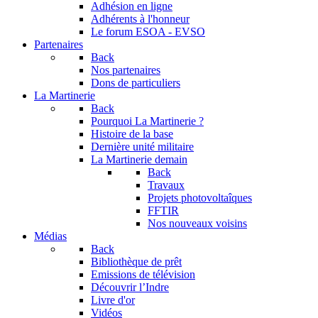
Adhésion en ligne
Adhérents à l'honneur
Le forum
ESOA - EVSO
Partenaires
Back
Nos partenaires
Dons de particuliers
La Martinerie
Back
Pourquoi La Martinerie ?
Histoire de la base
Dernière unité militaire
La Martinerie demain
Back
Travaux
Projets photovoltaîques
FFTIR
Nos nouveaux voisins
Médias
Back
Bibliothèque de prêt
Emissions de télévision
Découvrir l’Indre
Livre d'or
Vidéos