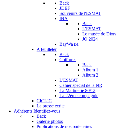
Back
JDEF
Souvenirs de l'ESMAT
INA
Back
L'ESMAT
Le musée de Diors
JO 2024
BayWa r.e.
A feuilleter
Back
Coiffures
Back
Album 1
Album 2
L'ESMAT
Cahier spécial de la NR
La Martinerie 80/12
La 22ème compagnie
CICLIC
La presse écrite
Adhérents
Identifiez-vous
Back
Galerie photos
Publications de nos partenaires