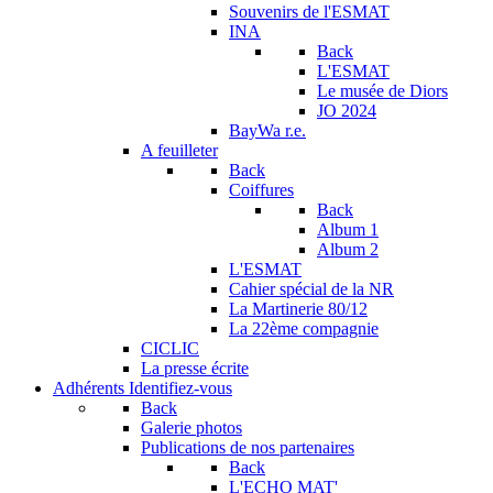
Souvenirs de l'ESMAT
INA
Back
L'ESMAT
Le musée de Diors
JO 2024
BayWa r.e.
A feuilleter
Back
Coiffures
Back
Album 1
Album 2
L'ESMAT
Cahier spécial de la NR
La Martinerie 80/12
La 22ème compagnie
CICLIC
La presse écrite
Adhérents
Identifiez-vous
Back
Galerie photos
Publications de nos partenaires
Back
L'ECHO MAT'