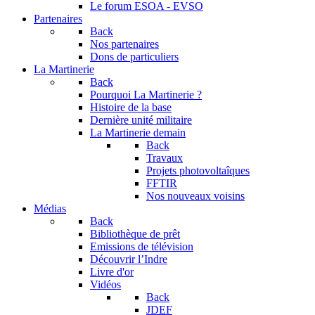
Le forum
ESOA - EVSO
Partenaires
Back
Nos partenaires
Dons de particuliers
La Martinerie
Back
Pourquoi La Martinerie ?
Histoire de la base
Dernière unité militaire
La Martinerie demain
Back
Travaux
Projets photovoltaîques
FFTIR
Nos nouveaux voisins
Médias
Back
Bibliothèque de prêt
Emissions de télévision
Découvrir l’Indre
Livre d'or
Vidéos
Back
JDEF