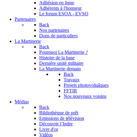
Adhésion en ligne
Adhérents à l'honneur
Le forum
ESOA - EVSO
Partenaires
Back
Nos partenaires
Dons de particuliers
La Martinerie
Back
Pourquoi La Martinerie ?
Histoire de la base
Dernière unité militaire
La Martinerie demain
Back
Travaux
Projets photovoltaîques
FFTIR
Nos nouveaux voisins
Médias
Back
Bibliothèque de prêt
Emissions de télévision
Découvrir l’Indre
Livre d'or
Vidéos