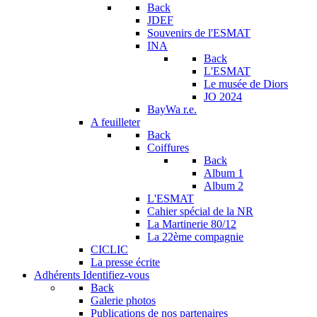
Back
JDEF
Souvenirs de l'ESMAT
INA
Back
L'ESMAT
Le musée de Diors
JO 2024
BayWa r.e.
A feuilleter
Back
Coiffures
Back
Album 1
Album 2
L'ESMAT
Cahier spécial de la NR
La Martinerie 80/12
La 22ème compagnie
CICLIC
La presse écrite
Adhérents
Identifiez-vous
Back
Galerie photos
Publications de nos partenaires