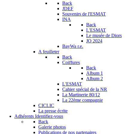
Back
JDEF
Souvenirs de l'ESMAT
INA
Back
L'ESMAT
Le musée de Diors
JO 2024
BayWa r.e.
A feuilleter
Back
Coiffures
Back
Album 1
Album 2
L'ESMAT
Cahier spécial de la NR
La Martinerie 80/12
La 22ème compagnie
CICLIC
La presse écrite
Adhérents
Identifiez-vous
Back
Galerie photos
Publications de nos partenaires