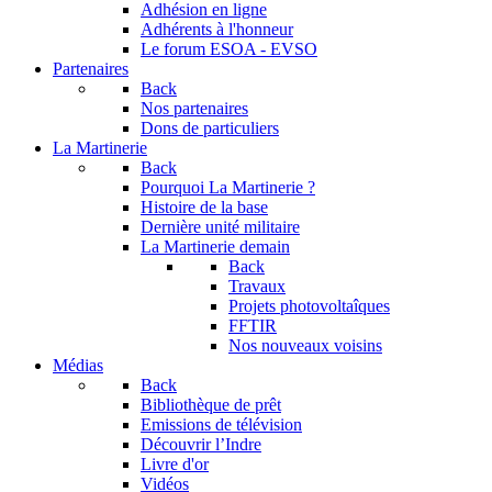
Adhésion en ligne
Adhérents à l'honneur
Le forum
ESOA - EVSO
Partenaires
Back
Nos partenaires
Dons de particuliers
La Martinerie
Back
Pourquoi La Martinerie ?
Histoire de la base
Dernière unité militaire
La Martinerie demain
Back
Travaux
Projets photovoltaîques
FFTIR
Nos nouveaux voisins
Médias
Back
Bibliothèque de prêt
Emissions de télévision
Découvrir l’Indre
Livre d'or
Vidéos