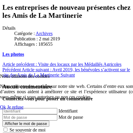
Les entreprises de nouveau présentes chez
les Amis de La Martinerie
Détails
Catégorie :
Archives
Publication : 2 mai 2019
Affichages : 185655
Les photos
Article précédent : Visite des locaux par les Médaillés Agricoles
Précédent
Article suivant : Avril 2019, les bénévoles s’activent sur le
site des Amis de La Martinerie
Suivant
Nous utilisons des cookies
Aucun commentaire
Nous utilisons des cookies sur notre site web. Certains d’entre eux sont
d’autres nous aident à améliorer ce site et l’expérience utilisateur 
vous-même si vous autorisez ou non ces cookies.
Connectez-vous pour poster un commentaire
Ok
Je refuse
Identifiant
Mot de passe
Afficher le mot de passe
Se souvenir de moi