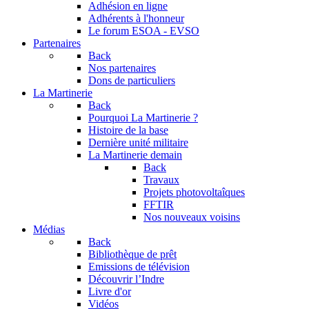
Adhésion en ligne
Adhérents à l'honneur
Le forum
ESOA - EVSO
Partenaires
Back
Nos partenaires
Dons de particuliers
La Martinerie
Back
Pourquoi La Martinerie ?
Histoire de la base
Dernière unité militaire
La Martinerie demain
Back
Travaux
Projets photovoltaîques
FFTIR
Nos nouveaux voisins
Médias
Back
Bibliothèque de prêt
Emissions de télévision
Découvrir l’Indre
Livre d'or
Vidéos