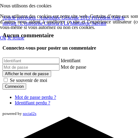
Nous utilisons des cookies
Nous utilisons des cookies sur notre site web. Certains d’entre eux sont
Article précédent : Assemblée Générale 2019
Précédent
Article
d’autres nous aident à améliorer ce site et l’expérience utilisateur 
suivant : L'entreprise Cazorla à La Martinerie
Suivant
vous-même si vous autorisez ou non ces cookies.
Aucun commentaire
Ok
Je refuse
Connectez-vous pour poster un commentaire
Identifiant
Mot de passe
Afficher le mot de passe
Se souvenir de moi
Connexion
Mot de passe perdu ?
Identifiant perdu ?
powered by
social2s