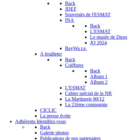
Back
JDEF
Souvenirs de l'ESMAT
INA
Back
L'ESMAT
Le musée de Diors
JO 2024
BayWa r.e.
A feuilleter
Back
Coiffures
Back
Album 1
Album 2
L'ESMAT
Cahier spécial de la NR
La Martinerie 80/12
La 22ème compagnie
CICLIC
La presse écrite
Adhérents
Identifiez-vous
Back
Galerie photos
Publications de nos partenaires