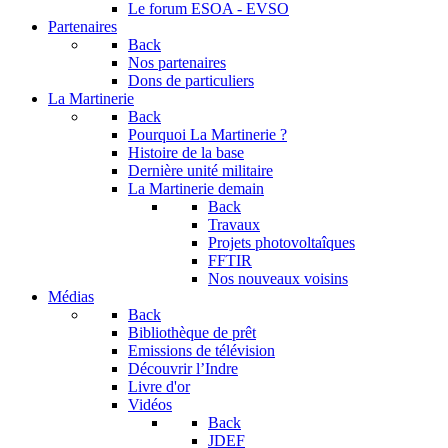
Le forum
ESOA - EVSO
Partenaires
Back
Nos partenaires
Dons de particuliers
La Martinerie
Back
Pourquoi La Martinerie ?
Histoire de la base
Dernière unité militaire
La Martinerie demain
Back
Travaux
Projets photovoltaîques
FFTIR
Nos nouveaux voisins
Médias
Back
Bibliothèque de prêt
Emissions de télévision
Découvrir l’Indre
Livre d'or
Vidéos
Back
JDEF