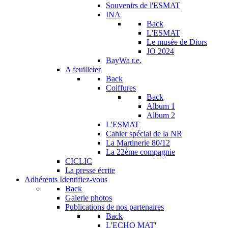
Souvenirs de l'ESMAT
INA
Back
L'ESMAT
Le musée de Diors
JO 2024
BayWa r.e.
A feuilleter
Back
Coiffures
Back
Album 1
Album 2
L'ESMAT
Cahier spécial de la NR
La Martinerie 80/12
La 22ème compagnie
CICLIC
La presse écrite
Adhérents
Identifiez-vous
Back
Galerie photos
Publications de nos partenaires
Back
L'ECHO MAT'