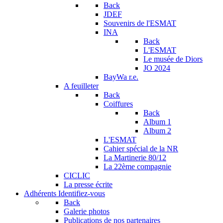
Back
JDEF
Souvenirs de l'ESMAT
INA
Back
L'ESMAT
Le musée de Diors
JO 2024
BayWa r.e.
A feuilleter
Back
Coiffures
Back
Album 1
Album 2
L'ESMAT
Cahier spécial de la NR
La Martinerie 80/12
La 22ème compagnie
CICLIC
La presse écrite
Adhérents
Identifiez-vous
Back
Galerie photos
Publications de nos partenaires