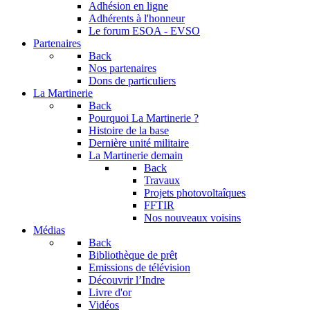
Adhésion en ligne
Adhérents à l'honneur
Le forum
ESOA - EVSO
Partenaires
Back
Nos partenaires
Dons de particuliers
La Martinerie
Back
Pourquoi La Martinerie ?
Histoire de la base
Dernière unité militaire
La Martinerie demain
Back
Travaux
Projets photovoltaîques
FFTIR
Nos nouveaux voisins
Médias
Back
Bibliothèque de prêt
Emissions de télévision
Découvrir l’Indre
Livre d'or
Vidéos