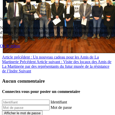
Nous utilisons des cookies
Nous utilisons des cookies sur notre site web. Certains d’entre eux sont
d’autres nous aident à améliorer ce site et l’expérience utilisateur 
vous-même si vous autorisez ou non ces cookies.
Ok
Je refuse
Article précédent : Un nouveau cadeau pour les Amis de La
Martinerie
Précédent
Article suivant : Visite des locaux des Amis de
La Martinerie par des représentants du futur musée de la résistance
de l’Indre
Suivant
Aucun commentaire
Connectez-vous pour poster un commentaire
Identifiant
Mot de passe
Afficher le mot de passe