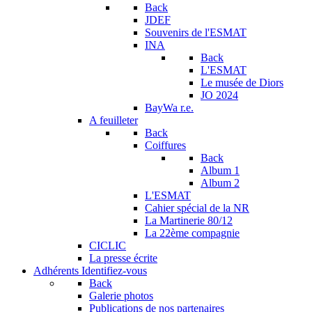
Back
JDEF
Souvenirs de l'ESMAT
INA
Back
L'ESMAT
Le musée de Diors
JO 2024
BayWa r.e.
A feuilleter
Back
Coiffures
Back
Album 1
Album 2
L'ESMAT
Cahier spécial de la NR
La Martinerie 80/12
La 22ème compagnie
CICLIC
La presse écrite
Adhérents
Identifiez-vous
Back
Galerie photos
Publications de nos partenaires