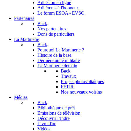
Adhésion en ligne
Adhérents à l'honneur
Le forum
ESOA - EVSO
Partenaires
Back
Nos partenaires
Dons de particuliers
La Martinerie
Back
Pourquoi La Martinerie ?
Histoire de la base
Dernière unité militaire
La Martinerie demain
Back
Travaux
Projets photovoltaîques
FFTIR
Nos nouveaux voisins
Médias
Back
Bibliothèque de prêt
Emissions de télévision
Découvrir l’Indre
Livre d'or
Vidéos