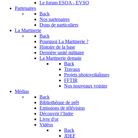
Le forum
ESOA - EVSO
Partenaires
Back
Nos partenaires
Dons de particuliers
La Martinerie
Back
Pourquoi La Martinerie ?
Histoire de la base
Dernière unité militaire
La Martinerie demain
Back
Travaux
Projets photovoltaîques
FFTIR
Nos nouveaux voisins
Médias
Back
Bibliothèque de prêt
Emissions de télévision
Découvrir l’Indre
Livre d'or
Vidéos
Back
JDEF