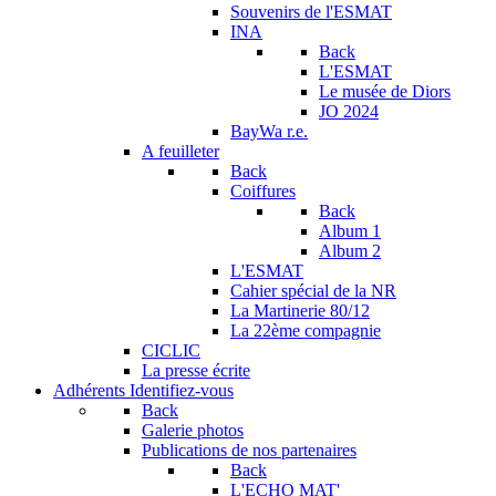
Souvenirs de l'ESMAT
INA
Back
L'ESMAT
Le musée de Diors
JO 2024
BayWa r.e.
A feuilleter
Back
Coiffures
Back
Album 1
Album 2
L'ESMAT
Cahier spécial de la NR
La Martinerie 80/12
La 22ème compagnie
CICLIC
La presse écrite
Adhérents
Identifiez-vous
Back
Galerie photos
Publications de nos partenaires
Back
L'ECHO MAT'